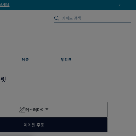
메종
부티크
슬릿
커스터마이즈
이메일 주문