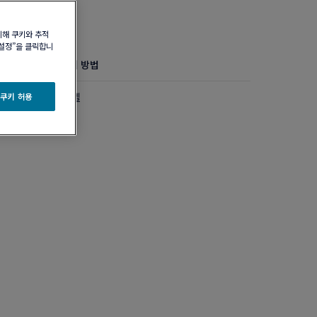
위해 쿠키와 추적
 설정”을 클릭합니
정보
제품 관리 방법
다이아몬드 미디엄 모델
 쿠키 허용