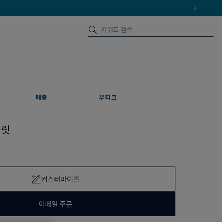
메종
부티크
슬릿
커스터마이즈
이메일 주문