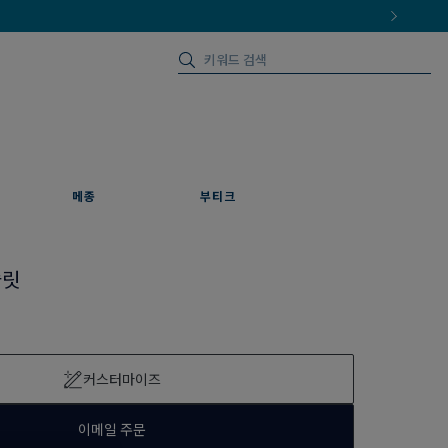
메종
부티크
슬릿
커스터마이즈
이메일 주문