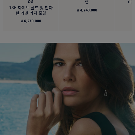
OS
델
아몬
18K 화이트 골드 및 만다
₩ 4,740,000
₩
린 가넷 라지 모델
₩ 6,230,000