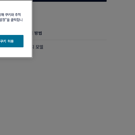
위해 쿠키와 추적
 설정”을 클릭합니
정보
제품 관리 방법
 쿠키 허용
아몬드 파베 세팅 라지 모델