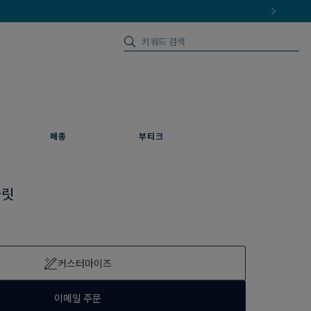
메종
부티크
슬릿
커스터마이즈
이메일 주문