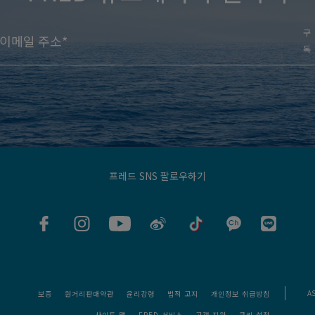
구
독
프레드 SNS 팔로우하기
A
보증
원거리판매약관
윤리강령
법적 고지
개인정보 취급방침
사이트 맵
FRED 서비스
고객 지원
쿠키 설정