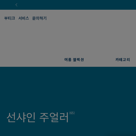
부티크
서비스
문의하기
여름 셀렉션
카테고리
선샤인 주얼러
(65)