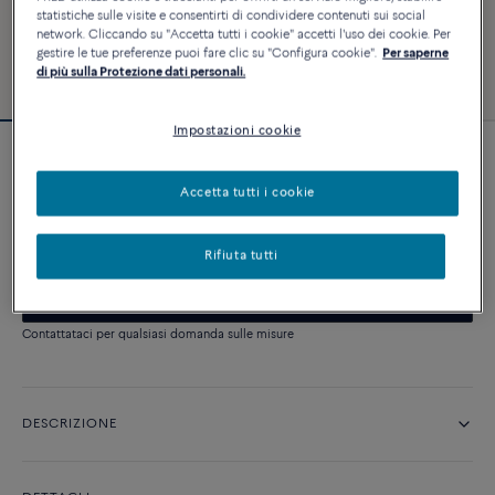
statistiche sulle visite e consentirti di condividere contenuti sui social
network. Cliccando su "Accetta tutti i cookie" accetti l'uso dei cookie. Per
gestire le tue preferenze puoi fare clic su "Configura cookie".
Per saperne
di più sulla Protezione dati personali.
Impostazioni cookie
Anello di fidanzamento Pretty Woman
classico
Accetta tutti i cookie
Prezzo su richiesta
Rifiuta tutti
CONTATTACI
Contattataci per qualsiasi domanda sulle misure
DESCRIZIONE