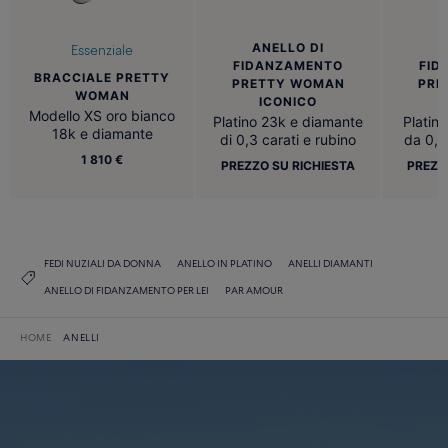
ANELLO DI
A
Essenziale
FIDANZAMENTO
FID
BRACCIALE PRETTY
PRETTY WOMAN
PRE
WOMAN
ICONICO
Modello XS oro bianco
Platino 23k e diamante
Platin
18k e diamante
di 0,3 carati e rubino
da 0,3
1 810 €
PREZZO SU RICHIESTA
PREZZ
FEDI NUZIALI DA DONNA
ANELLO IN PLATINO
ANELLI DIAMANTI
ANELLO DI FIDANZAMENTO PER LEI
PAR AMOUR
HOME
ANELLI