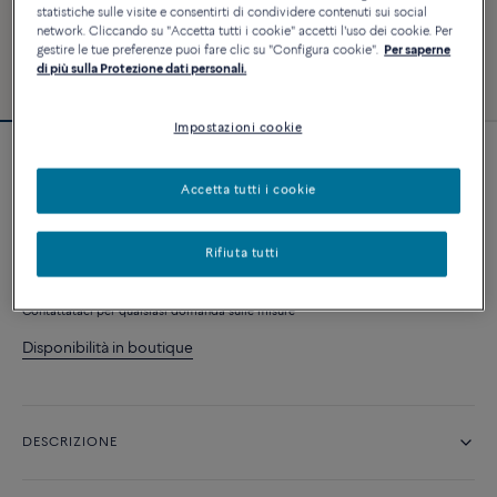
statistiche sulle visite e consentirti di condividere contenuti sui social
network. Cliccando su "Accetta tutti i cookie" accetti l'uso dei cookie. Per
gestire le tue preferenze puoi fare clic su "Configura cookie".
Per saperne
di più sulla Protezione dati personali.
Impostazioni cookie
Anello Force 10 Rise
Accetta tutti i cookie
10 230 €
Rifiuta tutti
AGGIUNGI AL CARRELLO
Contattataci per qualsiasi domanda sulle misure
Disponibilità in boutique
DESCRIZIONE