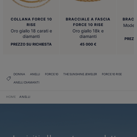
COLLANA FORCE 10
BRACCIALE A FASCIA
BRACC
RISE
FORCE 10 RISE
Modell
Oro giallo 18 carati e
Oro giallo 18k e
diamanti
diamanti
PREZZ
PREZZO SU RICHIESTA
45 000 €
DONNA
ANELLI
FORCE 10
THE SUNSHINE JEWELER
FORCE 10 RISE
ANELLI DIAMANTI
HOME
ANELLI