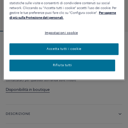
statistiche sulle visite e consentirti di condividere contenuti sui social
network. Cliccando su "Accetta tutti i cookie" accetti l'uso dei cookie. Per
gestire le tue preferenze puoi fare clic su "Configura cookie".
Per saperne
di più sulla Protezione dati personali.
Impostazioni cookie
Fred For Love fede nuziale
Accetta tutti i cookie
2 580 €
Rifiuta tutti
AGGIUNGI AL CARRELLO
Contattataci per qualsiasi domanda sulle misure
Disponibilità in boutique
DESCRIZIONE