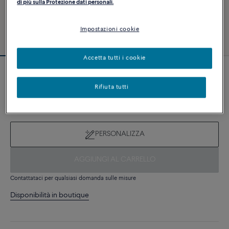
di più sulla Protezione dati personali.
Impostazioni cookie
Accetta tutti i cookie
Novità
Bracciale Force 10
Rifiuta tutti
8 030 €
PERSONALIZZA
AGGIUNGI AL CARRELLO
Contattataci per qualsiasi domanda sulle misure
Disponibilità in boutique