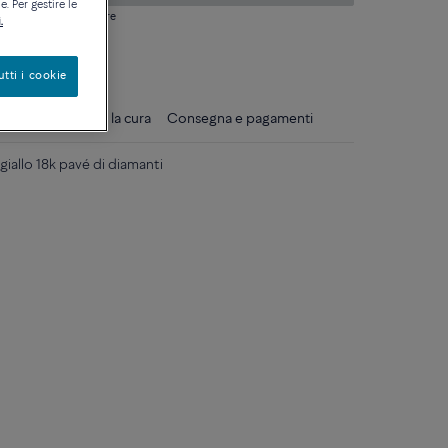
. Per gestire le
si domanda sulle misure
.
ique
utti i cookie
gli
Consigli per la cura
Consegna e pagamenti
iallo 18k pavé di diamanti