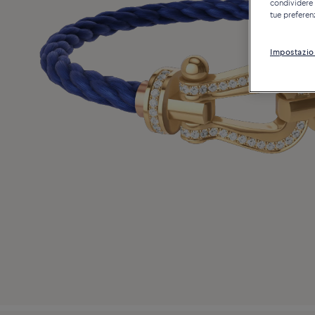
condividere c
tue preferen
Impostazio