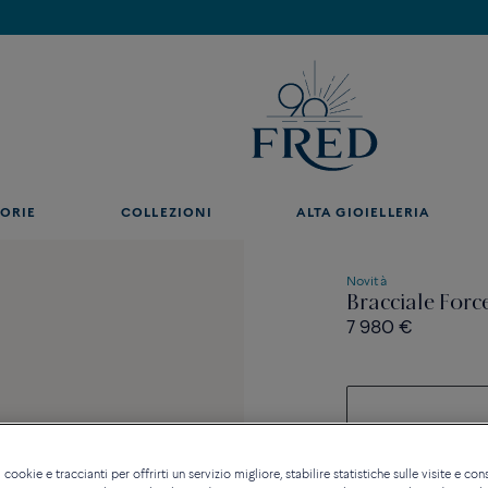
Scopri le nostre creazioni in boutique. Prenota un appuntamento.
ORIE
COLLEZIONI
ALTA GIOIELLERIA
Novità
Bracciale Forc
7 980 €
 cookie e traccianti per offrirti un servizio migliore, stabilire statistiche sulle visite e cons