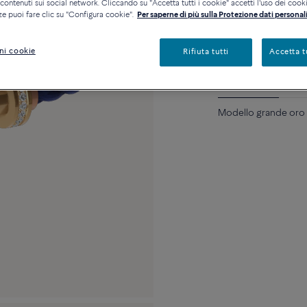
ontenuti sui social network. Cliccando su "Accetta tutti i cookie" accetti l'uso dei cookie
Contattataci per qualsia
ze puoi fare clic su "Configura cookie".
Per saperne di più sulla Protezione dati personali
Disponibilità in bout
ni cookie
Rifiuta tutti
Accetta t
Descrizione
Detta
Modello grande oro g