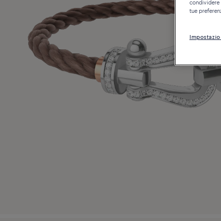
condividere c
tue preferen
Impostazio