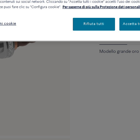
ontenuti sui social network. Cliccando su "Accetta tutti i cookie" accetti l'uso dei cookie
Contattataci per qualsia
ze puoi fare clic su "Configura cookie".
Per saperne di più sulla Protezione dati personali
Disponibilità in bout
ni cookie
Rifiuta tutti
Accetta t
Descrizione
Detta
Modello grande oro 