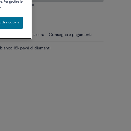
. Per gestire le
si domanda sulle misure
.
ique
utti i cookie
gli
Consigli per la cura
Consegna e pagamenti
bianco 18k pavé di diamanti