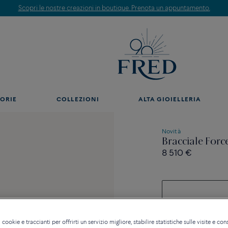
Scopri le nostre creazioni in boutique. Prenota un appuntamento.
ORIE
COLLEZIONI
ALTA GIOIELLERIA
Novità
Bracciale Forc
8 510 €
 cookie e traccianti per offrirti un servizio migliore, stabilire statistiche sulle visite e cons