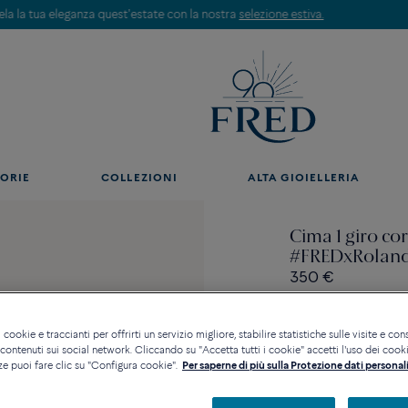
Scopri le nostre creazioni in boutique. Prenota un appuntamento.
ORIE
COLLEZIONI
ALTA GIOIELLERIA
Cima 1 giro co
#FREDxRolan
350 €
 cookie e traccianti per offrirti un servizio migliore, stabilire statistiche sulle visite e cons
ontenuti sui social network. Cliccando su "Accetta tutti i cookie" accetti l'uso dei cookie
ze puoi fare clic su "Configura cookie".
Per saperne di più sulla Protezione dati personali
Contattataci per qualsia