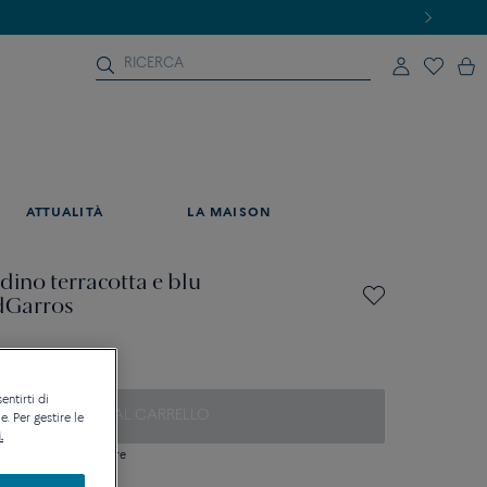
ATTUALITÀ
LA MAISON
rdino terracotta e blu
dGarros
entirti di
AGGIUNGI AL CARRELLO
. Per gestire le
.
si domanda sulle misure