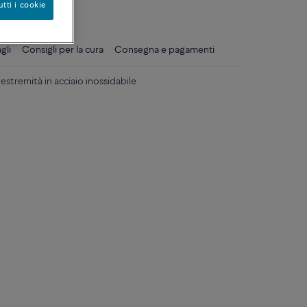
ique
utti i cookie
gli
Consigli per la cura
Consegna e pagamenti
stremità in acciaio inossidabile