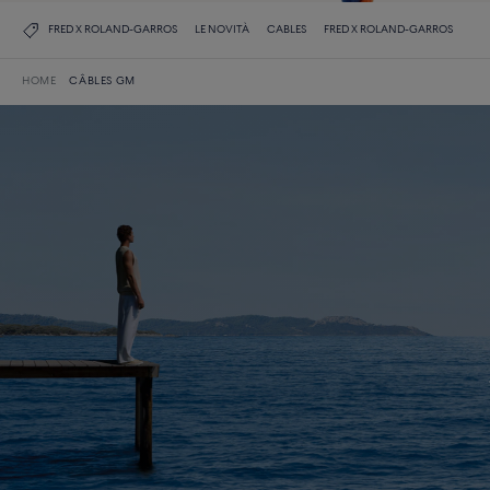
FRED X ROLAND-GARROS
LE NOVITÀ
CABLES
FRED X ROLAND-GARROS
HOME
CÂBLES GM