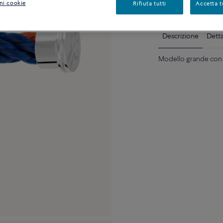
Disponibilità in bout
ni cookie
Rifiuta tutti
Accetta t
Descrizione
Detta
Modello grande con e