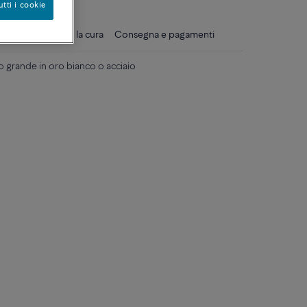
utti i cookie
gli
Consigli per la cura
Consegna e pagamenti
o grande in oro bianco o acciaio