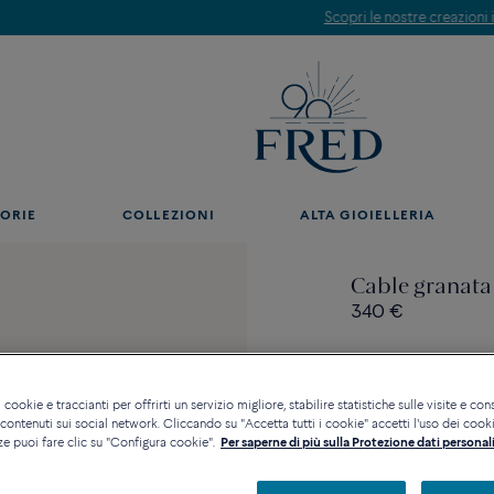
Scopri le nostre creazioni in boutique. Prenota un appuntamento.
ORIE
COLLEZIONI
ALTA GIOIELLERIA
Cable granata
340 €
 cookie e traccianti per offrirti un servizio migliore, stabilire statistiche sulle visite e cons
ontenuti sui social network. Cliccando su "Accetta tutti i cookie" accetti l'uso dei cookie
Contattataci per qualsia
ze puoi fare clic su "Configura cookie".
Per saperne di più sulla Protezione dati personali
Disponibilità in bout