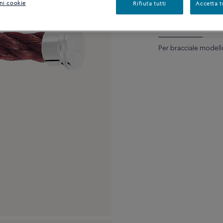
ni cookie
Rifiuta tutti
Accetta t
Descrizione
Detta
Per bracciale modell