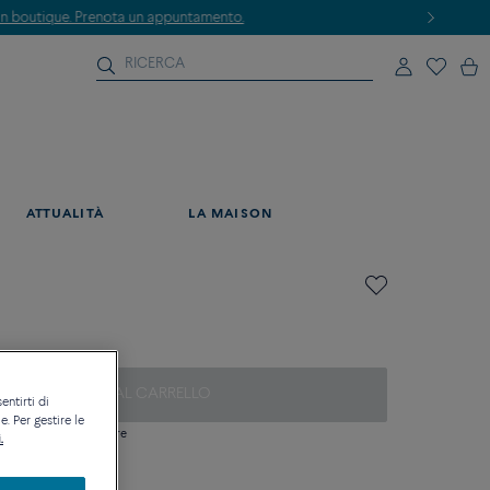
ATTUALITÀ
LA MAISON
AGGIUNGI AL CARRELLO
entirti di
. Per gestire le
si domanda sulle misure
.
ique