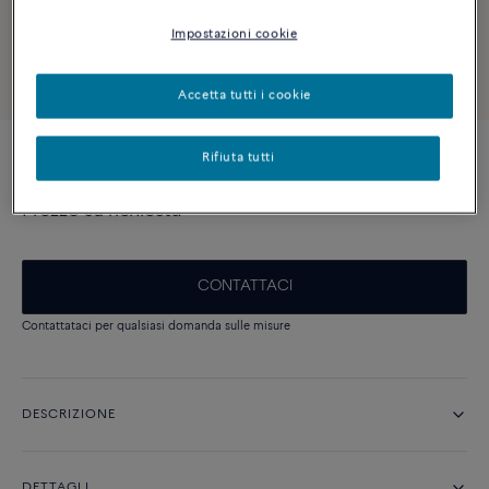
Impostazioni cookie
Accetta tutti i cookie
Rifiuta tutti
Novità
Collana Force 10
Prezzo su richiesta
CONTATTACI
Contattataci per qualsiasi domanda sulle misure
DESCRIZIONE
DETTAGLI