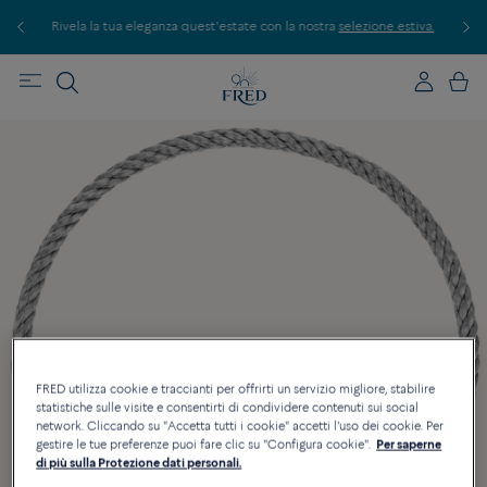
Rivela la tua eleganza quest'estate con la nostra
selezione estiva.
Scopri le
FRED utilizza cookie e traccianti per offrirti un servizio migliore, stabilire
statistiche sulle visite e consentirti di condividere contenuti sui social
network. Cliccando su "Accetta tutti i cookie" accetti l'uso dei cookie. Per
gestire le tue preferenze puoi fare clic su "Configura cookie".
Per saperne
di più sulla Protezione dati personali.