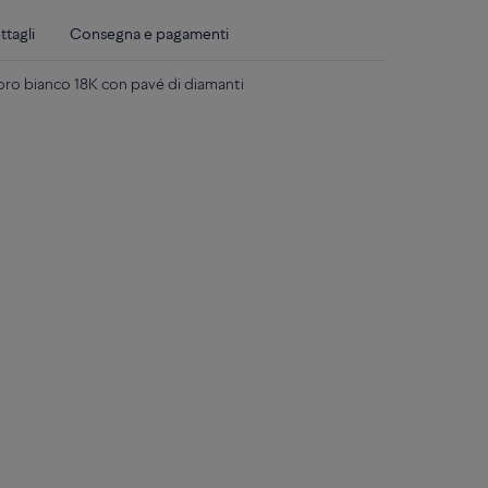
ttagli
Consegna e pagamenti
oro bianco 18K con pavé di diamanti