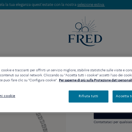
Scopri le nostre creazioni in boutique. Prenota un appuntamento.
ORIE
COLLEZIONI
ALTA GIOIELLERIA
 cookie e traccianti per offrirti un servizio migliore, stabilire statistiche sulle visite e cons
ontenuti sui social network. Cliccando su "Accetta tutti i cookie" accetti l'uso dei cookie
Novità
ze puoi fare clic su "Configura cookie".
Per saperne di più sulla Protezione dati personali
Collana Force 
Prezzo su richie
ni cookie
Rifiuta tutti
Accetta t
Contattataci per qualsia