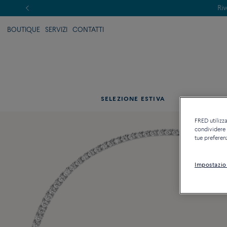
BOUTIQUE
SERVIZI
CONTATTI
SELEZIONE ESTIVA
CATEG
FRED utilizza
condividere c
tue preferen
Impostazio