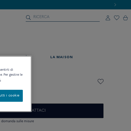
ATTUALITÀ
LA MAISON
entirti di
. Per gestire le
.
10
sta
utti i cookie
CONTATTACI
si domanda sulle misure