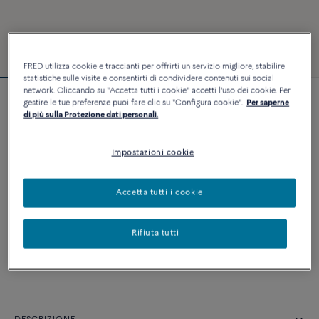
FRED utilizza cookie e traccianti per offrirti un servizio migliore, stabilire
statistiche sulle visite e consentirti di condividere contenuti sui social
network. Cliccando su "Accetta tutti i cookie" accetti l'uso dei cookie. Per
gestire le tue preferenze puoi fare clic su "Configura cookie".
Per saperne
Bracciale Chance Infinie
di più sulla Protezione dati personali.
5 040 €
Impostazioni cookie
PERSONALIZZA
Accetta tutti i cookie
AGGIUNGI AL CARRELLO
Rifiuta tutti
Contattataci per qualsiasi domanda sulle misure
Disponibilità in boutique