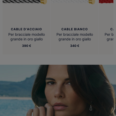
CABLE D'ACCIAIO
CABLE BIANCO
CA
Per bracciale modello
Per bracciale modello
Per br
grande in oro giallo
grande in oro giallo
grand
390 €
340 €