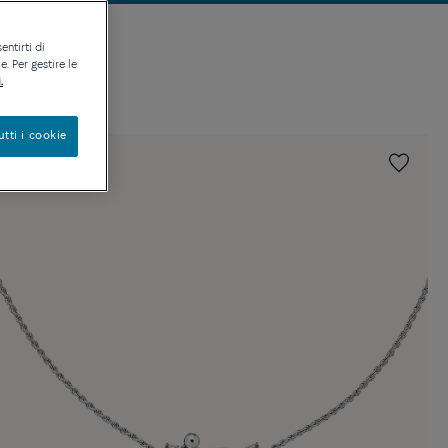
entirti di
. Per gestire le
.
utti i cookie