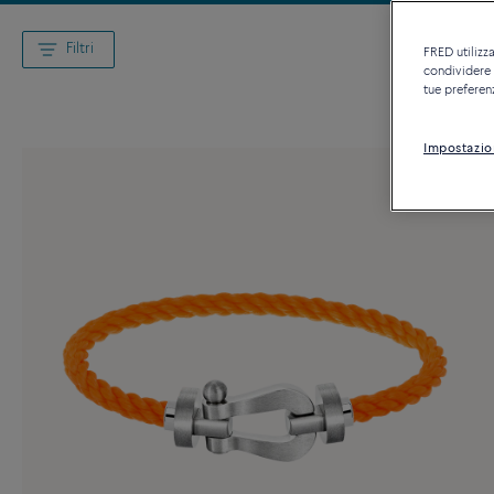
Filtri
FRED utilizza
condividere c
tue preferen
Impostazio