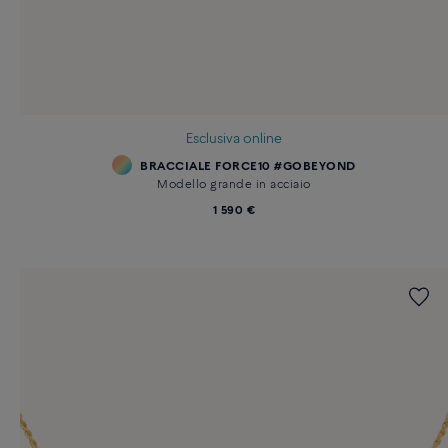
Esclusiva online
BRACCIALE FORCE10 #GOBEYOND
Modello grande in acciaio
1 590 €