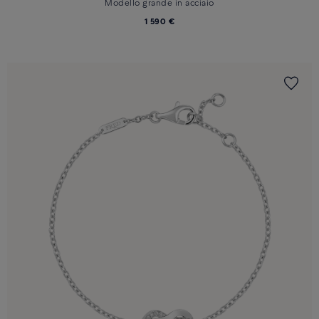
Modello grande in acciaio
1 590 €