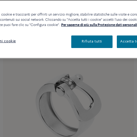
 cookie e traccianti per offrirti un servizio migliore, stabilire statistiche sulle visite e cons
ontenuti sui social network. Cliccando su "Accetta tutti i cookie" accetti l'uso dei cookie
ze puoi fare clic su "Configura cookie".
Per saperne di più sulla Protezione dati personali
ni cookie
Rifiuta tutti
Accetta t