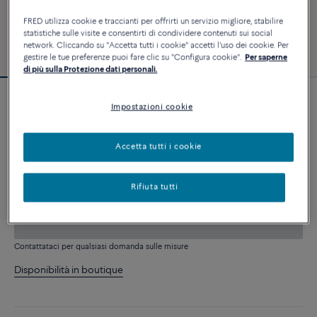
FRED utilizza cookie e traccianti per offrirti un servizio migliore, stabilire
statistiche sulle visite e consentirti di condividere contenuti sui social
network. Cliccando su "Accetta tutti i cookie" accetti l'uso dei cookie. Per
gestire le tue preferenze puoi fare clic su "Configura cookie".
Per saperne
di più sulla Protezione dati personali.
Personalizzabile
Impostazioni cookie
Bracciale Chance Infinie
5 040 €
Accetta tutti i cookie
PERSONALIZZA
Rifiuta tutti
AGGIUNGI AL CARRELLO
Contattataci per qualsiasi domanda sulle misure
Disponibilità in boutique