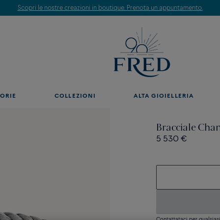
Scopri le nostre creazioni in boutique. Prenota un appuntamento.
ORIE
COLLEZIONI
ALTA GIOIELLERIA
Bracciale Chan
5 530 €
Contattataci per qualsia