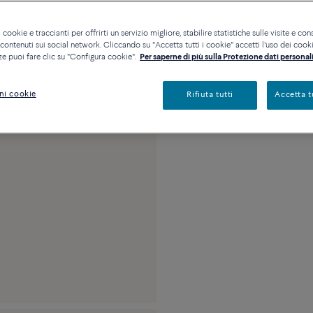
Disponibilità in bout
 cookie e traccianti per offrirti un servizio migliore, stabilire statistiche sulle visite e cons
ontenuti sui social network. Cliccando su "Accetta tutti i cookie" accetti l'uso dei cookie
ze puoi fare clic su "Configura cookie".
Per saperne di più sulla Protezione dati personali
Descrizione
Detta
ni cookie
Rifiuta tutti
Accetta t
Modello grande in o