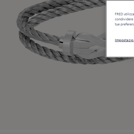
FRED utilizza
condividere c
tue preferen
Impostazio