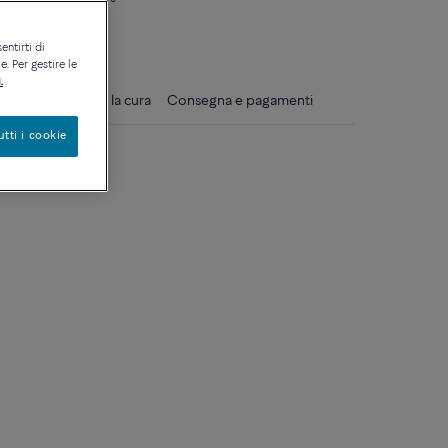
ique
entirti di
. Per gestire le
.
gli
Consigli per la cura
Consegna e pagamenti
utti i cookie
ro bianco 18k