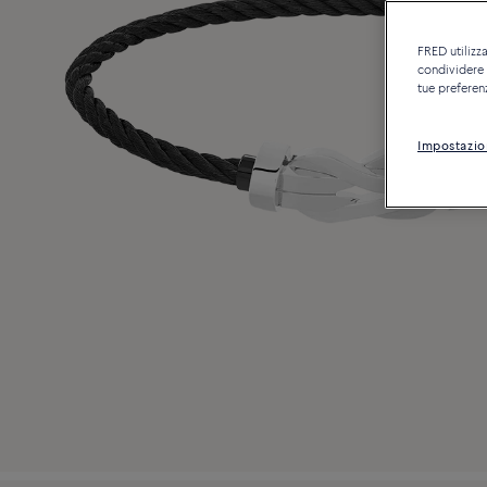
FRED utilizza
condividere c
tue preferen
Impostazio