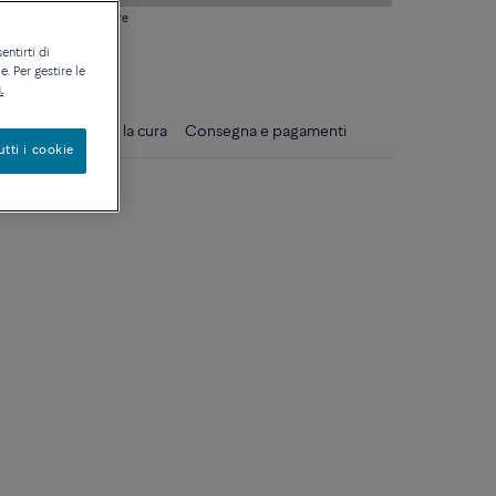
si domanda sulle misure
entirti di
ique
. Per gestire le
.
gli
Consigli per la cura
Consegna e pagamenti
utti i cookie
bianco 18k