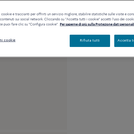
Contattataci per qualsia
 cookie e traccianti per offrirti un servizio migliore, stabilire statistiche sulle visite e cons
Disponibilità in bout
ontenuti sui social network. Cliccando su "Accetta tutti i cookie" accetti l'uso dei cookie
ze puoi fare clic su "Configura cookie".
Per saperne di più sulla Protezione dati personali
Descrizione
Detta
ni cookie
Rifiuta tutti
Accetta t
Misura media in oro 