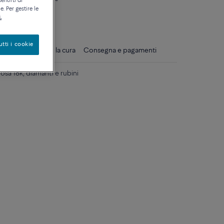
entirti di
. Per gestire le
ique
.
utti i cookie
gli
Consigli per la cura
Consegna e pagamenti
osa 18k, diamanti e rubini