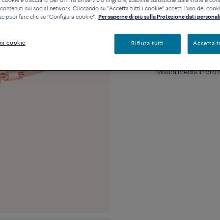
 cookie e traccianti per offrirti un servizio migliore, stabilire statistiche sulle visite e cons
ontenuti sui social network. Cliccando su "Accetta tutti i cookie" accetti l'uso dei cookie
Disponibilità in bout
ze puoi fare clic su "Configura cookie".
Per saperne di più sulla Protezione dati personali
ni cookie
Rifiuta tutti
Accetta t
Descrizione
Detta
Misura media in oro r