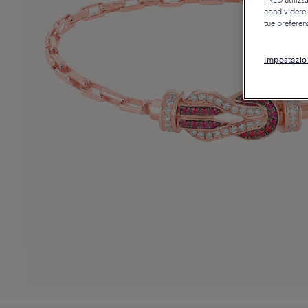
FRED utilizza
condividere c
tue preferen
Impostazio