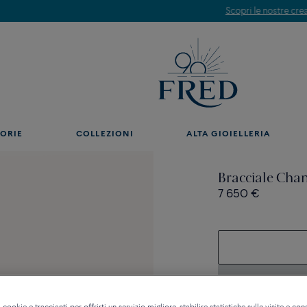
Scopri le nostre creazioni in boutique. Prenota un appuntamento.
ORIE
COLLEZIONI
ALTA GIOIELLERIA
Bracciale Chan
7 650 €
Contattataci per qualsia