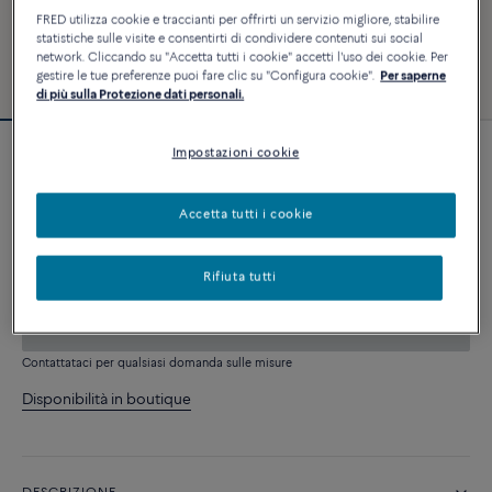
FRED utilizza cookie e traccianti per offrirti un servizio migliore, stabilire
statistiche sulle visite e consentirti di condividere contenuti sui social
network. Cliccando su "Accetta tutti i cookie" accetti l'uso dei cookie. Per
gestire le tue preferenze puoi fare clic su "Configura cookie".
Per saperne
di più sulla Protezione dati personali.
Impostazioni cookie
Bracciale Chance Infinie
9 680 €
Accetta tutti i cookie
PERSONALIZZA
Rifiuta tutti
AGGIUNGI AL CARRELLO
Contattataci per qualsiasi domanda sulle misure
Disponibilità in boutique