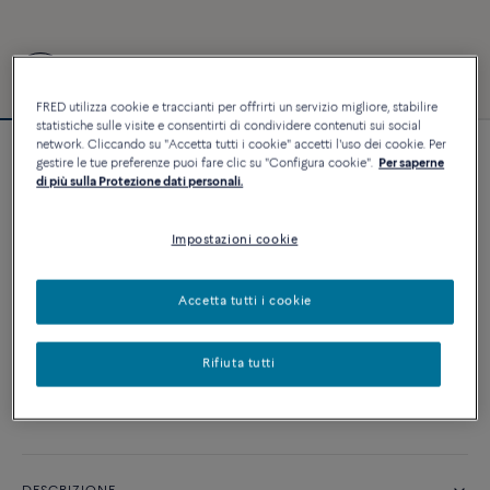
FRED utilizza cookie e traccianti per offrirti un servizio migliore, stabilire
statistiche sulle visite e consentirti di condividere contenuti sui social
network. Cliccando su "Accetta tutti i cookie" accetti l'uso dei cookie. Per
Bracciale Force 10 #FredxRolandGarros
gestire le tue preferenze puoi fare clic su "Configura cookie".
Per saperne
di più sulla Protezione dati personali.
10 020 €
Impostazioni cookie
PERSONALIZZA
Accetta tutti i cookie
AGGIUNGI AL CARRELLO
Contattataci per qualsiasi domanda sulle misure
Rifiuta tutti
Disponibilità in boutique