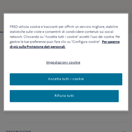
FRED utilizza cookie e traccianti per offrirti un servizio migliore, stabilire
statistiche sulle visite e consentirti di condividere contenuti sui social
network. Cliccando su "Accetta tutti i cookie" accetti l'uso dei cookie. Per
gestire le tue preferenze puoi fare clic su "Configura cookie".
Per saperne
Bracciale Force 10
di più sulla Protezione dati personali.
6 240 €
Impostazioni cookie
PERSONALIZZA
Accetta tutti i cookie
AGGIUNGI AL CARRELLO
Rifiuta tutti
Contattataci per qualsiasi domanda sulle misure
Disponibilità in boutique