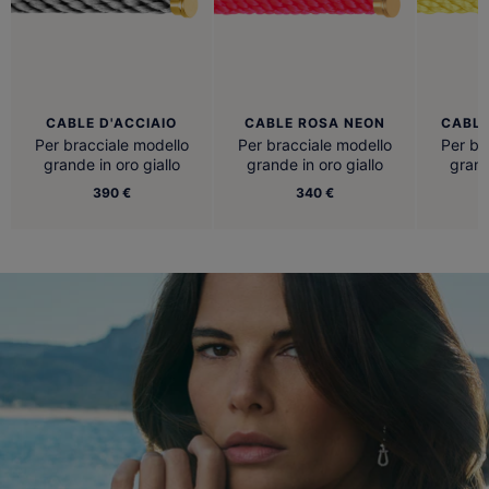
CABLE D'ACCIAIO
CABLE ROSA NEON
CABLE
Per bracciale modello
Per bracciale modello
Per br
grande in oro giallo
grande in oro giallo
grand
390 €
340 €