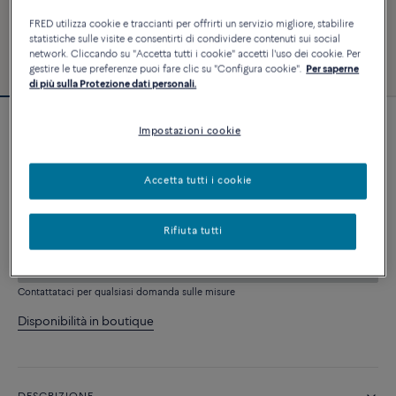
FRED utilizza cookie e traccianti per offrirti un servizio migliore, stabilire
statistiche sulle visite e consentirti di condividere contenuti sui social
network. Cliccando su "Accetta tutti i cookie" accetti l'uso dei cookie. Per
gestire le tue preferenze puoi fare clic su "Configura cookie".
Per saperne
di più sulla Protezione dati personali.
Impostazioni cookie
Bracciale Force 10
6 240 €
Accetta tutti i cookie
PERSONALIZZA
Rifiuta tutti
AGGIUNGI AL CARRELLO
Contattataci per qualsiasi domanda sulle misure
Disponibilità in boutique