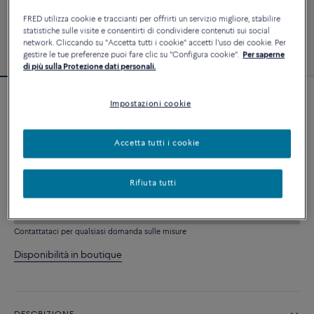
FRED utilizza cookie e traccianti per offrirti un servizio migliore, stabilire
statistiche sulle visite e consentirti di condividere contenuti sui social
network. Cliccando su "Accetta tutti i cookie" accetti l'uso dei cookie. Per
gestire le tue preferenze puoi fare clic su "Configura cookie".
Per saperne
di più sulla Protezione dati personali.
Impostazioni cookie
Bracciale Force 10
4 540 €
Accetta tutti i cookie
PERSONALIZZA
Rifiuta tutti
AGGIUNGI AL CARRELLO
Contattataci per qualsiasi domanda sulle misure
Disponibilità in boutique