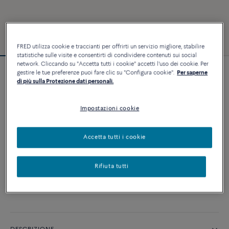
FRED utilizza cookie e traccianti per offrirti un servizio migliore, stabilire
statistiche sulle visite e consentirti di condividere contenuti sui social
network. Cliccando su "Accetta tutti i cookie" accetti l'uso dei cookie. Per
gestire le tue preferenze puoi fare clic su "Configura cookie".
Per saperne
Bracciale Force 10
di più sulla Protezione dati personali.
2 840 €
Impostazioni cookie
PERSONALIZZA
Accetta tutti i cookie
AGGIUNGI AL CARRELLO
Rifiuta tutti
Contattataci per qualsiasi domanda sulle misure
Disponibilità in boutique