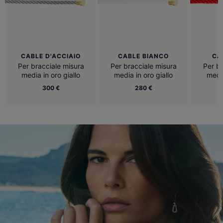
CABLE D'ACCIAIO
CABLE BIANCO
CA
Per bracciale misura
Per bracciale misura
Per br
media in oro giallo
media in oro giallo
media
300 €
280 €