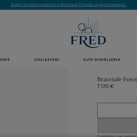
Scopri le nostre creazioni in boutique. Prenota un appuntamento.
ORIE
COLLEZIONI
ALTA GIOIELLERIA
Bracciale Forc
7 170 €
Contattataci per qualsia