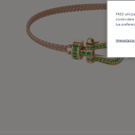
FRED utilizza
condividere c
tue preferen
Impostazio