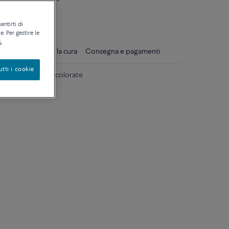
ique
entirti di
. Per gestire le
.
gli
Consigli per la cura
Consegna e pagamenti
utti i cookie
iallo 18k e pietre colorate