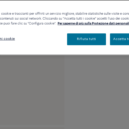
Disponibilità in bout
 cookie e traccianti per offrirti un servizio migliore, stabilire statistiche sulle visite e cons
ontenuti sui social network. Cliccando su "Accetta tutti i cookie" accetti l'uso dei cookie
ze puoi fare clic su "Configura cookie".
Per saperne di più sulla Protezione dati personali
Descrizione
Detta
ni cookie
Rifiuta tutti
Accetta t
Misura media in oro g