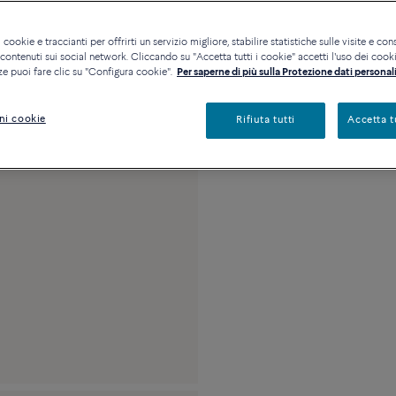
Disponibilità in bout
 cookie e traccianti per offrirti un servizio migliore, stabilire statistiche sulle visite e cons
ontenuti sui social network. Cliccando su "Accetta tutti i cookie" accetti l'uso dei cookie
ze puoi fare clic su "Configura cookie".
Per saperne di più sulla Protezione dati personali
Descrizione
Detta
ni cookie
Rifiuta tutti
Accetta t
Modello grande oro b