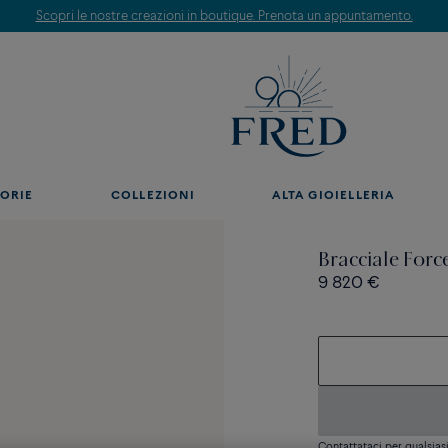
Scopri le nostre creazioni in boutique. Prenota un appuntamento.
ORIE
COLLEZIONI
ALTA GIOIELLERIA
Bracciale Forc
9 820 €
Contattataci per qualsia