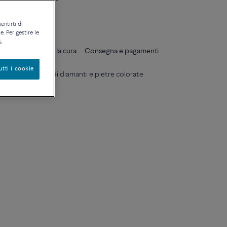
ique
entirti di
. Per gestire le
.
gli
Consigli per la cura
Consegna e pagamenti
utti i cookie
ianco 18k pavé di diamanti e pietre colorate