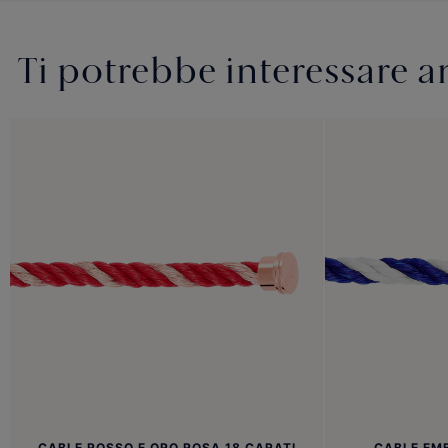
Ti potrebbe interessare 
CABLE ROSSO E ORO ROSA 18 CARATI
CABLE EM