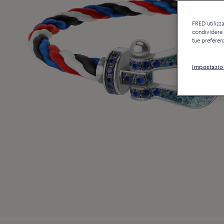
FRED utilizza
condividere c
tue preferen
Impostazio