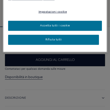
Impostazioni cookie
Accetta tutti i cookie
Bracciale Force 10
Rifiuta tutti
2 150 €
AGGIUNGI AL CARRELLO
Contattataci per qualsiasi domanda sulle misure
Disponibilità in boutique
DESCRIZIONE