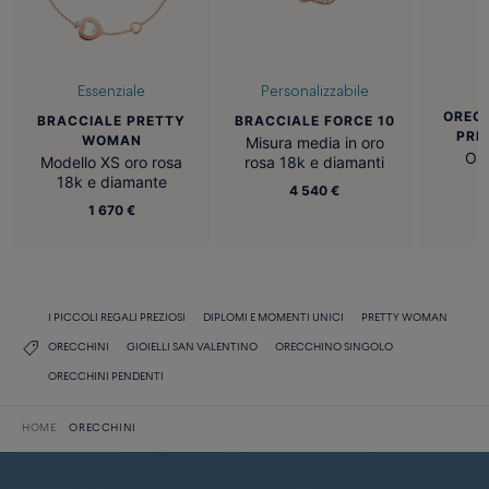
Essenziale
Personalizzabile
OREC
BRACCIALE PRETTY
BRACCIALE FORCE 10
PRE
WOMAN
Misura media in oro
Oro
Modello XS oro rosa
rosa 18k e diamanti
18k e diamante
4 540 €
1 670 €
I PICCOLI REGALI PREZIOSI
DIPLOMI E MOMENTI UNICI
PRETTY WOMAN
ORECCHINI
GIOIELLI SAN VALENTINO
ORECCHINO SINGOLO
ORECCHINI PENDENTI
HOME
ORECCHINI