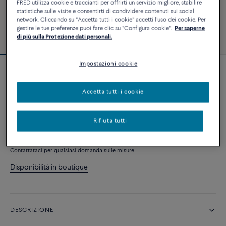
FRED utilizza cookie e traccianti per offrirti un servizio migliore, stabilire
statistiche sulle visite e consentirti di condividere contenuti sui social
network. Cliccando su "Accetta tutti i cookie" accetti l'uso dei cookie. Per
gestire le tue preferenze puoi fare clic su "Configura cookie".
Per saperne
di più sulla Protezione dati personali.
Impostazioni cookie
Essenziale
Orecchino Pretty Woman
Accetta tutti i cookie
1 070 €
Rifiuta tutti
AGGIUNGI AL CARRELLO
Contattataci per qualsiasi domanda sulle misure
Disponibilità in boutique
DESCRIZIONE