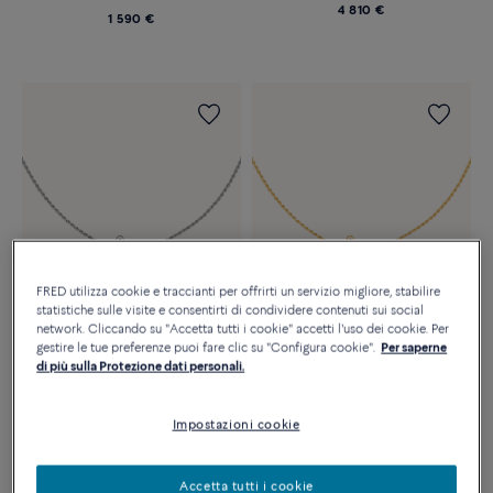
4 810 €
1 590 €
FRED utilizza cookie e traccianti per offrirti un servizio migliore, stabilire
statistiche sulle visite e consentirti di condividere contenuti sui social
network. Cliccando su "Accetta tutti i cookie" accetti l'uso dei cookie. Per
gestire le tue preferenze puoi fare clic su "Configura cookie".
Per saperne
COLLANA FORCE 10
COLLANA FORCE 10
di più sulla Protezione dati personali.
Modello medio oro bianco 18K e
Modello medio oro giallo 18K e
diamanti
diamanti medio
5 950 €
5 590 €
Impostazioni cookie
Accetta tutti i cookie