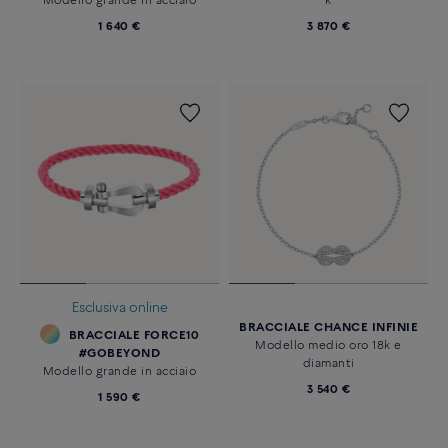
Modello grande in acciaio
k
1 640 €
3 870 €
Esclusiva online
BRACCIALE CHANCE INFINIE
BRACCIALE FORCE10
Modello medio oro 18k e
#GOBEYOND
diamanti
Modello grande in acciaio
3 540 €
1 590 €