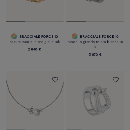
BRACCIALE FORCE 10
BRACCIALE FORCE 10
Misura media in oro giallo 18k
Modello grande in oro bianco 18
k
2 640 €
3 870 €