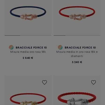
BRACCIALE FORCE 10
BRACCIALE FORCE 10
Misura media oro rosa 18k
Misura media in oro rosa 18k e
diamanti
2 640 €
3 240 €