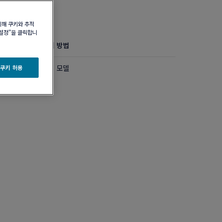
위해 쿠키와 추적
 설정”을 클릭합니
정보
제품 관리 방법
블랙 다이아몬드 라지 모델
 쿠키 허용