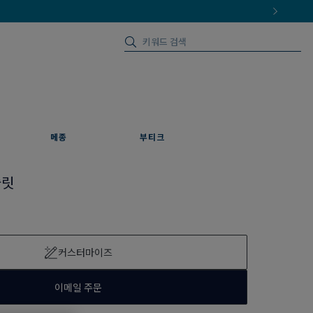
메종
부티크
슬릿
커스터마이즈
이메일 주문