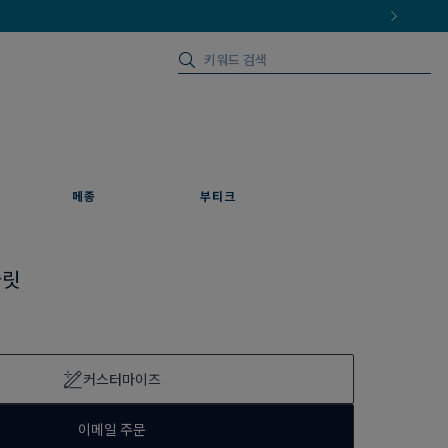
메종
부티크
슬릿
커스터마이즈
이메일 주문