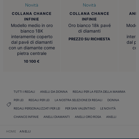
Novità
Novità
COLLANA CHANCE
ANE
COLLANA CHANCE
INFINIE
INFINIE
Modello medio in oro
Modell
Oro bianco 18k pavé
bianco 18K
b
di diamanti
interamente coperto
inter
PREZZO SU RICHIESTA
dal pavé di diamanti
dal pa
con un diamante come
con
pietra centrale
10 100 €
TUTTI I REGALI
ANELLI DA DONNA
REGALI PER LA FESTA DELLA MAMMA
PER LEI
REGALI PER LEI
LA NOSTRA SELEZIONE DI REGALI
DONNA
REGALI PERSONALIZZATI PER LEI
PER SAN VALENTINO
LE NOVITÀ
CHANCE INFINIE
ANELLI DIAMANTI
ANELLI ORO ROSA
ANELLI
HOME
ANELLI