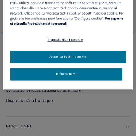
FRED utilizza cookie e traccianti per offrirti un servizio migliore, stabilire
statistiche sulle visite e consentirti di condividere contenuti sui social
network. Cliccando su "Accetta tutti i cookie" accetti l'uso dei cookie. Per
gestire le tue preferenze puoi fare clic su "Configura cookie".
Per saperne
di più sulla Protezione dati personali.
Impostazioni cookie
Novità
Anello Chance Infinie
Accetta tutti i cookie
10 800 €
Rifiuta tutti
AGGIUNGI AL CARRELLO
Contattataci per qualsiasi domanda sulle misure
Disponibilità in boutique
DESCRIZIONE