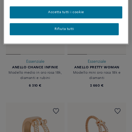
Accetta tutti i cookie
Rifiuta tutti
Essenziale
Essenziale
ANELLO CHANCE INFINIE
ANELLO PRETTY WOMAN
Modello medio in oro rosa 18k,
Modello mini oro rosa 18k e
diamanti e rubini
diamanti
6 310 €
2 660 €