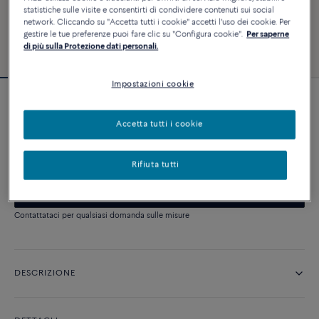
statistiche sulle visite e consentirti di condividere contenuti sui social
network. Cliccando su "Accetta tutti i cookie" accetti l'uso dei cookie. Per
gestire le tue preferenze puoi fare clic su "Configura cookie".
Per saperne
di più sulla Protezione dati personali.
Impostazioni cookie
Anello di fidanzamento Pretty Woman
classico
Accetta tutti i cookie
Prezzo su richiesta
Rifiuta tutti
CONTATTACI
Contattataci per qualsiasi domanda sulle misure
DESCRIZIONE