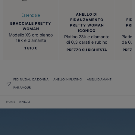
ANELLO DI
A
Essenziale
FIDANZAMENTO
FID
BRACCIALE PRETTY
PRETTY WOMAN
PRE
WOMAN
ICONICO
C
Modello XS oro bianco
Platino 23k e diamante
Platin
18k e diamante
di 0,3 carati e rubino
da 0,3
1 810 €
PREZZO SU RICHIESTA
PREZZ
FEDI NUZIALI DA DONNA
ANELLO IN PLATINO
ANELLI DIAMANTI
PAR AMOUR
HOME
ANELLI