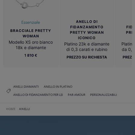
ANELLO DI
A
Essenziale
FIDANZAMENTO
FID
BRACCIALE PRETTY
PRETTY WOMAN
PRE
WOMAN
ICONICO
C
Modello XS oro bianco
Platino 23k e diamante
Platin
18k e diamante
di 0,3 carati e rubino
da 0,3
1 810 €
PREZZO SU RICHIESTA
PREZZ
ANELLI DIAMANTI
ANELLO IN PLATINO
ANELLO DI FIDANZAMENTO PER LEI
PAR AMOUR
PERSONALIZZABILI
HOME
ANELLI