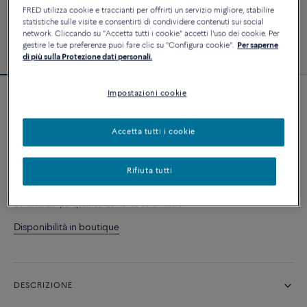
FRED utilizza cookie e traccianti per offrirti un servizio migliore, stabilire
statistiche sulle visite e consentirti di condividere contenuti sui social
network. Cliccando su "Accetta tutti i cookie" accetti l'uso dei cookie. Per
gestire le tue preferenze puoi fare clic su "Configura cookie".
Per saperne
di più sulla Protezione dati personali.
Impostazioni cookie
Essenziale
Anello Force 10
4 810 €
Accetta tutti i cookie
Rifiuta tutti
AGGIUNGI AL CARRELLO
Contattataci per qualsiasi domanda sulle misure
Disponibilità in boutique
DESCRIZIONE