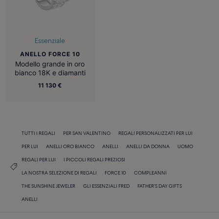
Essenziale
ANELLO FORCE 10
Modello grande in oro
bianco 18K e diamanti
11 130 €
TUTTI I REGALI
PER SAN VALENTINO
REGALI PERSONALIZZATI PER LUI
PER LUI
ANELLI ORO BIANCO
ANELLI
ANELLI DA DONNA
UOMO
REGALI PER LUI
I PICCOLI REGALI PREZIOSI
LA NOSTRA SELEZIONE DI REGALI
FORCE 10
COMPLEANNI
THE SUNSHINE JEWELER
GLI ESSENZIALI FRED
FATHER'S DAY GIFTS
ANELLI