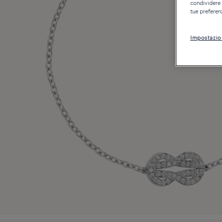
condividere c
tue preferen
Impostazio