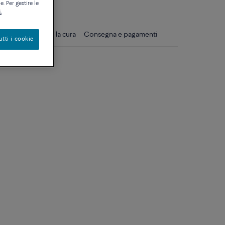
ique
. Per gestire le
.
gli
Consigli per la cura
Consegna e pagamenti
utti i cookie
8k e diamanti