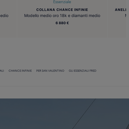
Essenziale
COLLANA CHANCE INFINIE
ANELL
medio
Modello medio oro 18k e diamanti medio
Mi
6 880 €
ALI
CHANCE INFINIE
PER SAN VALENTINO
GLI ESSENZIALI FRED