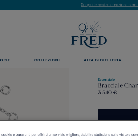
Scopri le nostre creazioni in boutique. Prenota un appuntamento.
ORIE
COLLEZIONI
ALTA GIOIELLERIA
Essenziale
Bracciale Chan
3 540 €
Contattataci per qualsia
 cookie e traccianti per offrirti un servizio migliore, stabilire statistiche sulle visite e cons