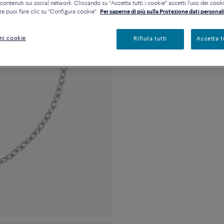
Disponibilità in bout
ontenuti sui social network. Cliccando su "Accetta tutti i cookie" accetti l'uso dei cookie
ze puoi fare clic su "Configura cookie".
Per saperne di più sulla Protezione dati personali
Descrizione
Detta
ni cookie
Rifiuta tutti
Accetta t
Modello medio oro 1