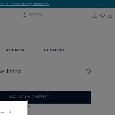
ATTUALITÀ
LA MAISON
ce Infinie
AGGIUNGI AL CARRELLO
si domanda sulle misure
entirti di