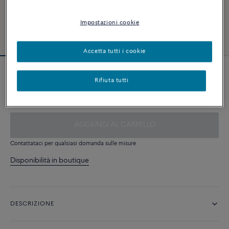
Impostazioni cookie
Accetta tutti i cookie
Cable neon rosa
Rifiuta tutti
280 €
AGGIUNGI AL CARRELLO
Contattataci per qualsiasi domanda sulle misure
Disponibilità in boutique
DESCRIZIONE