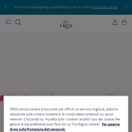
Rivela la tua eleganza quest'estate con la nostra
selezione estiva.
Scopri l
FRED utilizza cookie e traccianti per offrirti un servizio migliore, stabilire
statistiche sulle visite e consentirti di condividere contenuti sui social
network. Cliccando su "Accetta tutti i cookie" accetti l'uso dei cookie. Per
gestire le tue preferenze puoi fare clic su "Configura cookie".
Per saperne
di più sulla Protezione dati personali.