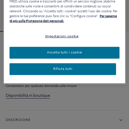
FRED utilizza cookie e traccianti per offrirti un servizio migliore, stabilire
statistiche sulle visite e consentirti di condividere contenuti sui social
network. Cliccando su "Accetta tutti i cookie" accetti l'uso dei cookie. Per
gestire le tue preferenze puoi fare clic su "Configura cookie".
Per saperne
di più sulla Protezione dati personali.
Impostazioni cookie
Essenziale
Collana Chance Infinie
Accetta tutti i cookie
3 590 €
Rifiuta tutti
AVVISAMI QUANDO È DISPONIBILE
Contattataci per qualsiasi domanda sulle misure
Disponibilità in boutique
DESCRIZIONE