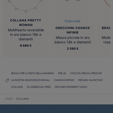
COLLANA PRETTY
Essenziale
WOMAN
ORECCHINI CHANCE
BRACC
Multihearts reversibile
INFINIE
in oro bianco 18k e
Misura piccola in oro
Modell
diamanti
bianco 18k e diamanti
rosa 
6 680 €
3 590 €
REGALI PER LA FESTA DELLA MAMMA
PER LEI
I PICCOLI REGALI PREZIOSI
LA NOSTRA SELEZIONE DI REGALI
CHANCE INFINIE
PER SAN VALENTINO
COLLANE
GLI ESSENZIALI FRED
DIPLOMI E MOMENTI UNICI
HOME
COLLANE