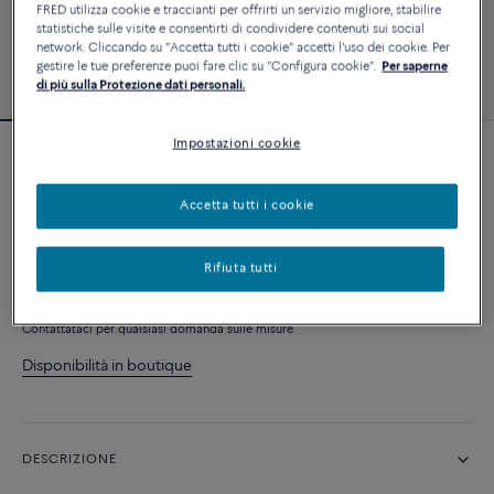
FRED utilizza cookie e traccianti per offrirti un servizio migliore, stabilire
statistiche sulle visite e consentirti di condividere contenuti sui social
network. Cliccando su "Accetta tutti i cookie" accetti l'uso dei cookie. Per
gestire le tue preferenze puoi fare clic su "Configura cookie".
Per saperne
di più sulla Protezione dati personali.
Impostazioni cookie
Essenziale
Collana Chance Infinie
Accetta tutti i cookie
4 570 €
Rifiuta tutti
AGGIUNGI AL CARRELLO
Contattataci per qualsiasi domanda sulle misure
Disponibilità in boutique
DESCRIZIONE