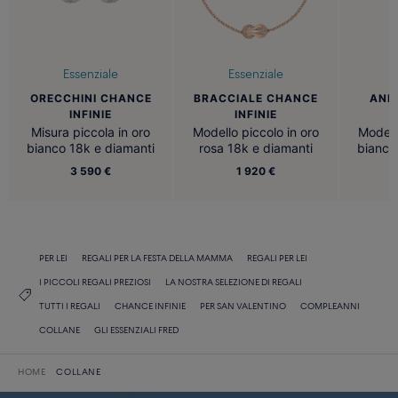
Essenziale
Essenziale
ORECCHINI CHANCE
BRACCIALE CHANCE
ANE
INFINIE
INFINIE
Misura piccola in oro
Modello piccolo in oro
Modell
bianco 18k e diamanti
rosa 18k e diamanti
bianco
3 590 €
1 920 €
PER LEI
REGALI PER LA FESTA DELLA MAMMA
REGALI PER LEI
I PICCOLI REGALI PREZIOSI
LA NOSTRA SELEZIONE DI REGALI
TUTTI I REGALI
CHANCE INFINIE
PER SAN VALENTINO
COMPLEANNI
COLLANE
GLI ESSENZIALI FRED
HOME
COLLANE