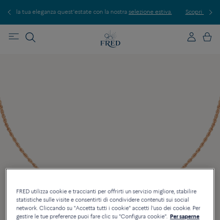
iva.
Scopri le nostre creazioni in boutique. Prenota un appuntamento.
FRED utilizza cookie e traccianti per offrirti un servizio migliore, stabilire
statistiche sulle visite e consentirti di condividere contenuti sui social
network. Cliccando su "Accetta tutti i cookie" accetti l'uso dei cookie. Per
gestire le tue preferenze puoi fare clic su "Configura cookie".
Per saperne