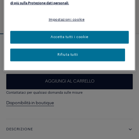
di più sulla Protezione dati personali.
Impostazioni cookie
Accetta tutti i cookie
Essenziale
Collana Force 10
Rifiuta tutti
5 590 €
AGGIUNGI AL CARRELLO
Contattataci per qualsiasi domanda sulle misure
Disponibilità in boutique
DESCRIZIONE