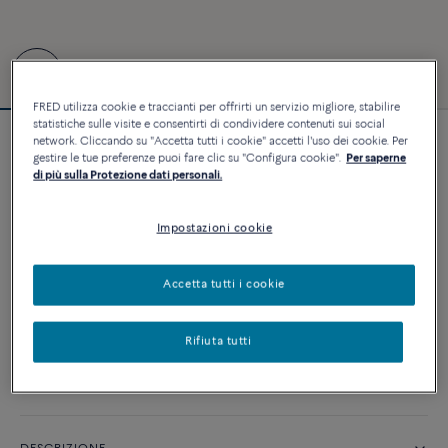
FRED utilizza cookie e traccianti per offrirti un servizio migliore, stabilire
statistiche sulle visite e consentirti di condividere contenuti sui social
network. Cliccando su "Accetta tutti i cookie" accetti l'uso dei cookie. Per
Bracciale Force 10 #FREDxRolandGarros
gestire le tue preferenze puoi fare clic su "Configura cookie".
Per saperne
6 750 €
di più sulla Protezione dati personali.
Impostazioni cookie
PERSONALIZZA
Accetta tutti i cookie
AGGIUNGI AL CARRELLO
Contattataci per qualsiasi domanda sulle misure
Rifiuta tutti
Disponibilità in boutique