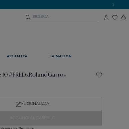
ATTUALITÀ
LA MAISON
ce 10 #FREDxRolandGarros
PERSONALIZZA
AGGIUNGI AL CARRELLO
si domanda sulle misure