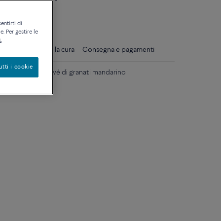
ique
entirti di
. Per gestire le
.
gli
Consigli per la cura
Consegna e pagamenti
utti i cookie
iallo 18k semi pavé di granati mandarino