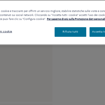
Disponibilità in bout
 cookie e traccianti per offrirti un servizio migliore, stabilire statistiche sulle visite e cons
ontenuti sui social network. Cliccando su "Accetta tutti i cookie" accetti l'uso dei cookie
ze puoi fare clic su "Configura cookie".
Per saperne di più sulla Protezione dati personali
Descrizione
Detta
ni cookie
Rifiuta tutti
Accetta t
Modello grande oro g