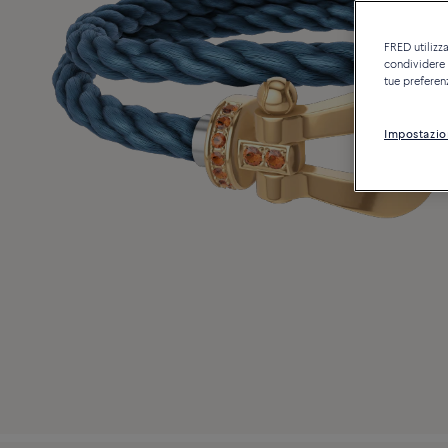
FRED utilizza
condividere c
tue preferen
Impostazio