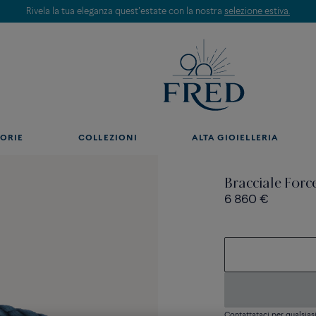
Rivela la tua eleganza quest'estate con la nostra
selezione estiva.
ORIE
COLLEZIONI
ALTA GIOIELLERIA
Bracciale For
6 860 €
Contattataci per qualsia