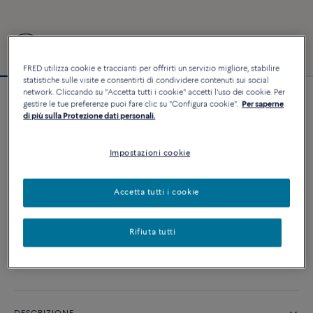
FRED utilizza cookie e traccianti per offrirti un servizio migliore, stabilire
statistiche sulle visite e consentirti di condividere contenuti sui social
network. Cliccando su "Accetta tutti i cookie" accetti l'uso dei cookie. Per
Bracciale Force 10 #FredxRolandGarros
gestire le tue preferenze puoi fare clic su "Configura cookie".
Per saperne
di più sulla Protezione dati personali.
15 500 €
Impostazioni cookie
PERSONALIZZA
Accetta tutti i cookie
AGGIUNGI AL CARRELLO
Contattataci per qualsiasi domanda sulle misure
Rifiuta tutti
Disponibilità in boutique