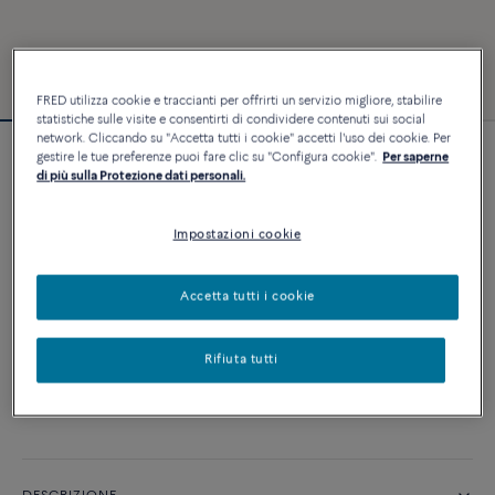
FRED utilizza cookie e traccianti per offrirti un servizio migliore, stabilire
statistiche sulle visite e consentirti di condividere contenuti sui social
network. Cliccando su "Accetta tutti i cookie" accetti l'uso dei cookie. Per
gestire le tue preferenze puoi fare clic su "Configura cookie".
Per saperne
Bracciale Force 10
di più sulla Protezione dati personali.
3 690 €
Impostazioni cookie
PERSONALIZZA
Accetta tutti i cookie
AGGIUNGI AL CARRELLO
Rifiuta tutti
Contattataci per qualsiasi domanda sulle misure
Disponibilità in boutique